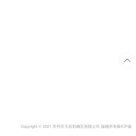
合作客戶
彩鋼瓦
行業(yè)資訊
生產實力
彩鋼瓦色卡
技術問答
鋼結構
角馳瓦
凈化板
CONTACT US
建筑彩鋼瓦一體工程服務商
彩鋼瓦工程電話：15061968636
手機：13961842343（陳總）
郵箱：280265331@qq.com
地址：常州市羅溪鎮(zhèn)239省道（東風橋向南800米路西塑化城對面）
Copyright © 2021 常州市天辰彩鋼瓦有限公司 版權所有
蘇ICP備