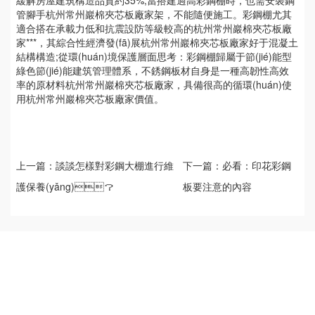
緩解房屋建筑構造品質約35%,當搭建過高彩鋼棚時，也需安裝鋼
管腳手杭州常州巖棉夾芯板廠家架，不能隨便施工。彩鋼棚尤其
適合搭在承載力低和抗震設防等級較高的杭州常州巖棉夾芯板廠
家***，其綜合性經濟發(fā)展杭州常州巖棉夾芯板廠家好于混凝土
結構構造;從環(huán)境保護層面思考：彩鋼棚歸屬于節(jié)能型
綠色節(jié)能建筑管理體系，不銹鋼板材自身是一種高韌性高效
率的原材料杭州常州巖棉夾芯板廠家，具備很高的循環(huán)使
用杭州常州巖棉夾芯板廠家價值。
上一篇：
談談怎樣對彩鋼大棚進行維
下一篇：
必看：印花彩鋼
護保養(yǎng)？
板要注意的內容
ABOUT US
PRODUCT
NEWS CENTER
公司簡介
C型鋼
公司新聞