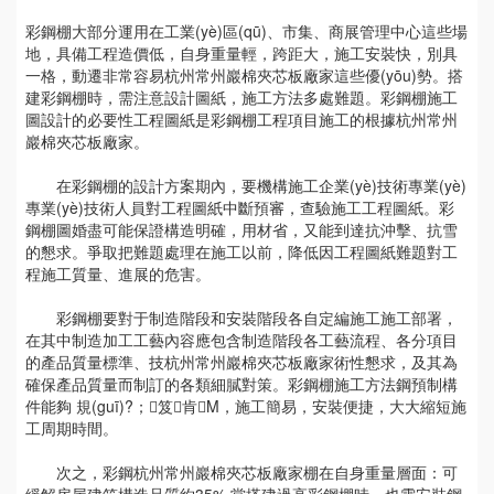
彩鋼棚大部分運用在工業(yè)區(qū)、市集、商展管理中心這些場
地，具備工程造價低，自身重量輕，跨距大，施工安裝快，別具
一格，動遷非常容易杭州常州巖棉夾芯板廠家這些優(yōu)勢。搭
建彩鋼棚時，需注意設計圖紙，施工方法多處難題。彩鋼棚施工
圖設計的必要性工程圖紙是彩鋼棚工程項目施工的根據杭州常州
巖棉夾芯板廠家。
在彩鋼棚的設計方案期內，要機構施工企業(yè)技術專業(yè)
專業(yè)技術人員對工程圖紙中斷預審，查驗施工工程圖紙。彩
鋼棚圖婚盡可能保證構造明確，用材省，又能到達抗沖擊、抗雪
的懇求。爭取把難題處理在施工以前，降低因工程圖紙難題對工
程施工質量、進展的危害。
彩鋼棚要對于制造階段和安裝階段各自定編施工施工部署，
在其中制造加工工藝內容應包含制造階段各工藝流程、各分項目
的產品質量標準、技杭州常州巖棉夾芯板廠家術性懇求，及其為
確保產品質量而制訂的各類細膩對策。彩鋼棚施工方法鋼預制構
件能夠 規(guī)?；笈肯M，施工簡易，安裝便捷，大大縮短施
工周期時間。
次之，彩鋼杭州常州巖棉夾芯板廠家棚在自身重量層面：可