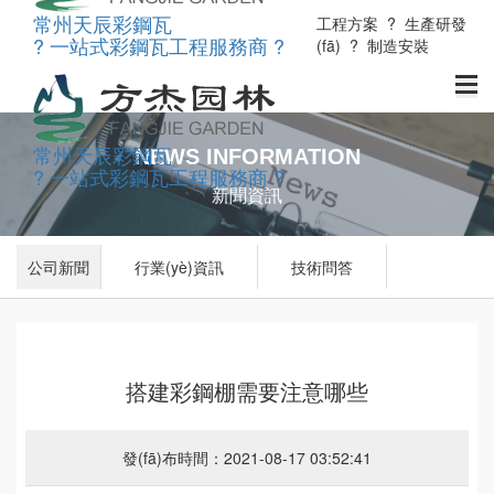
常州天辰彩鋼瓦
工程方案
?
生產研發
? 一站式彩鋼瓦工程服務商 ?
(fā)
?
制造安裝
常州天辰彩鋼瓦
NEWS INFORMATION
? 一站式彩鋼瓦工程服務商 ?
新聞資訊
公司新聞
行業(yè)資訊
技術問答
搭建彩鋼棚需要注意哪些
發(fā)布時間：2021-08-17 03:52:41